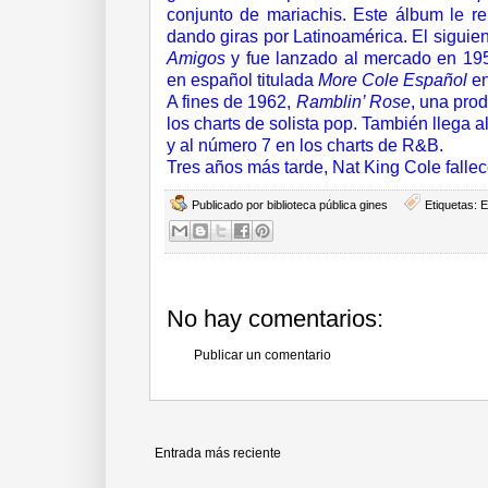
conjunto de mariachis. Este álbum le re
dando giras por Latinoamérica. El sigui
Amigos
y fue lanzado al mercado en 1959
en español titulada
More Cole Español
en
A fines de 1962,
Ramblin’ Rose
, una pro
los charts de solista pop. También llega a
y al número 7 en los charts de R&B.
Tres años más tarde, Nat King Cole falle
Publicado por
biblioteca pública gines
Etiquetas:
E
No hay comentarios:
Publicar un comentario
Entrada más reciente