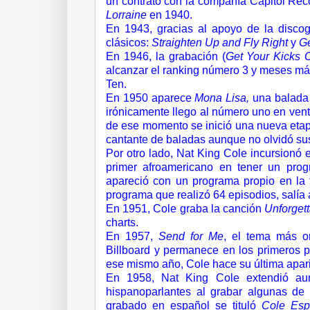
un contrato con la compañía Capitol Reco
Lorraine
en 1940.
En 1943, gracias al apoyo de la discog
clásicos:
Straighten Up and Fly Right
y
Ge
En 1946, la grabación (
Get Your Kicks 
alcanzar el ranking número 3 y meses más
Ten.
En 1950 aparece
Mona Lisa,
una balada 
irónicamente llego al número uno en ventas
de ese momento se inició una nueva etapa
cantante de baladas aunque no olvidó sus 
Por otro lado, Nat King Cole incursionó 
primer afroamericano en tener un pro
apareció con un programa propio en la 
programa que realizó 64 episodios, salía
En 1951, Cole graba la canción
Unforget
charts.
En 1957,
Send for Me
, el tema más or
Billboard y permanece en los primeros 
ese mismo año, Cole hace su última apar
En 1958, Nat King Cole extendió au
hispanoparlantes al grabar algunas de 
grabado en español se tituló
Cole Esp