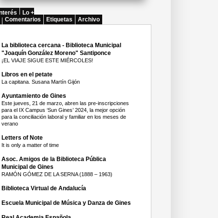
nterés
Lo +
Comentarios
Etiquetas
Archivo
La biblioteca cercana - Biblioteca Municipal
"Joaquín González Moreno" Santiponce
¡EL VIAJE SIGUE ESTE MIÉRCOLES!
Libros en el petate
La capitana. Susana Martín Gijón
Ayuntamiento de Gines
Este jueves, 21 de marzo, abren las pre-inscripciones
para el IX Campus ‘Sun Gines’ 2024, la mejor opción
para la conciliación laboral y familiar en los meses de
verano
Letters of Note
It is only a matter of time
Asoc. Amigos de la Biblioteca Pública
Municipal de Gines
RAMÓN GÓMEZ DE LA SERNA (1888 – 1963)
Biblioteca Virtual de Andalucía
Escuela Municipal de Música y Danza de Gines
Real Academia Española