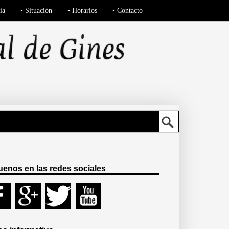
ia
• Situación
• Horarios
• Contacto
uenos en las redes sociales