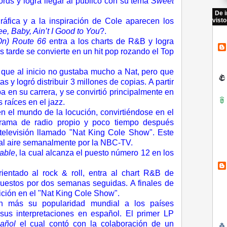
rds y logra llegar al público con su tema
Sweet
De i
ráfica y a la inspiración de Cole aparecen los
visto
e, Baby, Ain’t I Good to You
?.
On) Route 66
entra a los charts de R&B y logra
 tarde se convierte en un hit pop rozando el Top
que al inicio no gustaba mucho a Nat, pero que
 y logró distribuir 3 millones de copias. A partir
 en su carrera, y se convirtió principalmente en
raíces en el jazz.
en el mundo de la locución, convirtiéndose en el
grama de radio propio y poco tiempo después
televisión llamado
"
Nat King Cole Show
"
. Este
 al aire semanalmente por la NBC-TV.
table
, la cual alcanza el puesto número 12 en los
ientado al rock & roll, entra al chart R&B de
puestos por dos semanas seguidas. A finales de
ición en el
"
Nat King Cole Show
"
.
n más su popularidad mundial a los países
sus interpretaciones en español. El primer LP
añol
el cual contó con la colaboración de un