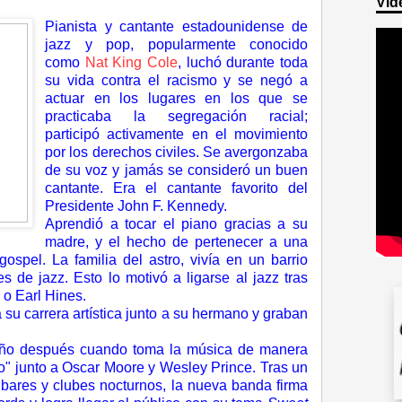
Víd
Pianista y cantante estadounidense de
jazz y pop, popularmente conocido
como
Nat King Cole
, luchó durante toda
su vida contra el racismo y se negó a
actuar en los lugares en los que se
practicaba la segregación racial;
participó activamente en el movimiento
por los derechos civiles. Se avergonzaba
de su voz y jamás se consideró un buen
cantante.
E
ra el cantante favorito del
Presidente John F. Kennedy.
Aprendió a tocar el piano gracias a su
madre, y el hecho de pertenecer a una
spel. La familia del astro, vivía en un barrio
 de jazz. Esto lo motivó a ligarse al jazz tras
 o Earl Hines.
 su carrera artística junto a su hermano y graban
año después cuando toma la música de manera
o
"
junto a Oscar Moore y Wesley Prince. Tras un
 bares y clubes nocturnos, la nueva banda firma