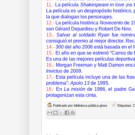
11.-
La película
Shakespeare in love
¡no t
La película es un despropósito histórico, 
la que dialogan los personajes.
12.-
La película histórica
Novecento
de 19
son Gérard Depardieu y Robert De Niro.
13.-
Salvar al soldado Ryan
fue nomina
consiguió el premio al mejor director. Re
14.-
300
del año 2006
e
stá basada en el 
1
5.-
E
l año en que se estrenó “Carros de
Es una de las mejores películas deportiva
16.-
Morgan Freeman y Matt Damon enca
Invictus
de 2009.
17.-
Est
a película incluye una de las fr
problema”:
Apolo 13
de 1995.
18.-
En
La misión
de 1986, el padre Gab
protagonizan esta cinta.
Publicado por
biblioteca pública gines
Etiquetas:
C