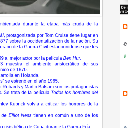
De i
visto
mbientada durante la etapa más cruda de la
ái
,
protagonizada por Tom Cruise tiene lugar en
77 sobre la occidentalización de la nación. Su
eterano de la Guerra Civil estadounidense que les
9 al mejor actor por
l
a película
Ben Hur
.
 muestra el ambiente aristocrático de sus
nico de 1870.
arrolla en Holanda.
as” se estrenó en el año
1965.
 Robards y Martin Balsam son los protagonistas
s.
Se trata de la película
Todos los hombres del
ey Kubrick volvía a criticar los horrores de la
 de Elliot Ness
tienen en común a uno de los
 crisis bélica de Cuba durante la Guerra Fría.