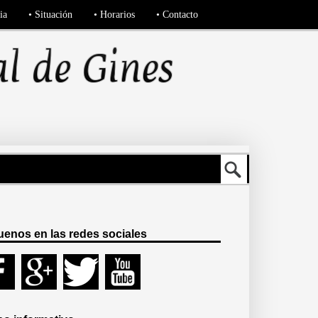
ia
• Situación
• Horarios
• Contacto
uenos en las redes sociales