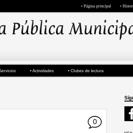
• Página principal
• Histor
Servicios
• Actividades
• Clubes de lectura
Síg
0