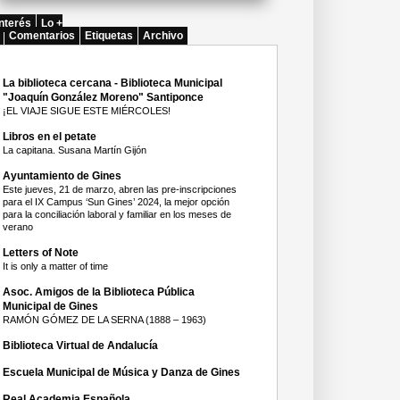
nterés
Lo +
Comentarios
Etiquetas
Archivo
La biblioteca cercana - Biblioteca Municipal
"Joaquín González Moreno" Santiponce
¡EL VIAJE SIGUE ESTE MIÉRCOLES!
Libros en el petate
La capitana. Susana Martín Gijón
Ayuntamiento de Gines
Este jueves, 21 de marzo, abren las pre-inscripciones
para el IX Campus ‘Sun Gines’ 2024, la mejor opción
para la conciliación laboral y familiar en los meses de
verano
Letters of Note
It is only a matter of time
Asoc. Amigos de la Biblioteca Pública
Municipal de Gines
RAMÓN GÓMEZ DE LA SERNA (1888 – 1963)
Biblioteca Virtual de Andalucía
Escuela Municipal de Música y Danza de Gines
Real Academia Española