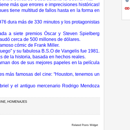
iene más que errores e imprecisiones históricas!
pues tiene multitud de fallos hasta en la forma en
76 dura más de 330 minutos y los protagonistas
da a siete premios Óscar y Steven Spielberg
caudó cerca de 500 millones de dólares.
famoso cómic de Frank Miller.
 fuego” y su fabulosa B.S.O de Vangelis
fue 1981.
s de la historia, basada en hechos reales.
rnan dos de sus mejores papeles en
l
a película
ases más famosas del cine: “Houston, tenemos un
riel y el antiguo mercenario Rodrigo Mendoza
INE
,
HOMENAJES
Related Posts Widget