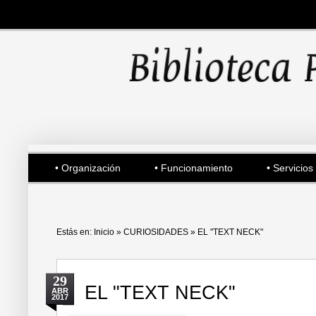
• Organización
• Funcionamiento
• Servicios
Estás en:
Inicio
»
CURIOSIDADES
»
EL "TEXT NECK"
29
EL "TEXT NECK"
ABR
2017