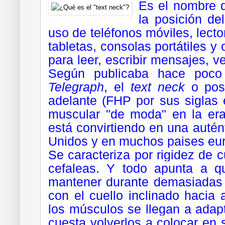
Es el nombre 
la posición de
uso de teléfonos móviles, lector
tabletas, consolas portátiles
y o
para leer, escribir mensajes, ve
Según publicaba hace poco 
Telegraph
, el
text neck
o post
adelante (FHP por sus siglas e
muscular "de moda" en la era
está convirtiendo en una auté
Unidos y en muchos paises eu
Se caracteriza por
rigidez de 
cefaleas
. Y todo apunta a q
mantener durante demasiadas 
con el cuello inclinado hacia
los músculos se llegan a adapt
cuesta volverlos a colocar en s